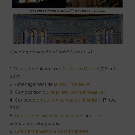
©photographies Abed Abidat (en haut).
1. Concert de piano avec
Célimène Daudet
(28 oct.
2021)
2. Aménagement de
la cour intérieure
.
3. Composition d’
une prière commémorative
.
4. Concert d’
orgue et musique de chambre
(17 nov.
2021)
5.
Coudre des nouvelles chasubles
pour les
célébrations liturgiques.
6.
Clôturer l’ensemble de la propriété.