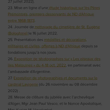
27 juillet 2022).
23. Mise en ligne d’une
étude historique sur les Pères
Prémontrés, premiers desservants de ND d’Afrique
entre 1868-1873
.
24. Journée de
nettoyage du cimetière de St. Eugène
(Bologhine)
le 16 juillet 2022.
25. Présentation des
médailles et décorations,
militaires et civiles, offertes à ND d’Afrique
depuis sa
fondations jusqu’à nos jours.
26.
Exposition de photographies sur « Les oiseaux des
îles Malouines » du 4-18 oct. 2022
, en partenariat avec
l’ambassade d’Argentine.
27.
Exposition de photographies et documents sur le
cardinal Lavigerie
(du 26 novembre au 08 décembre
2022) .
28. Messe de clôture du jubilée avec l’archevêque
d’Alger, Mgr Jean Paul Vesco, et le Nonce Apostolique,