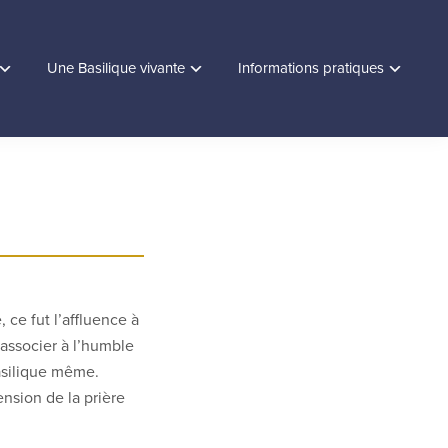
Une Basilique vivante
Informations pratiques
 ce fut l’affluence à
’associer à l’humble
basilique même.
ension de la prière