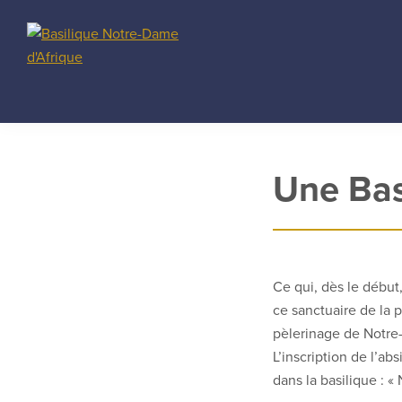
Skip
Skip
to
to
primary
main
Basilique
Basilique
navigation
content
Notre-
spirituelle
Dame
et
d'Afrique
vivante
Une Bas
Ce qui, dès le début,
ce sanctuaire de la p
pèlerinage de Notre-
L’inscription de l’ab
dans la basilique : 