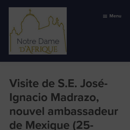
Skip
Skip
to
to
Menu
primary
main
navigation
content
Basilique
Basilique
Notre-
spirituelle
Dame
et
d'Afrique
Visite de S.E. José-
vivante
Ignacio Madrazo,
nouvel ambassadeur
de Mexique (25-