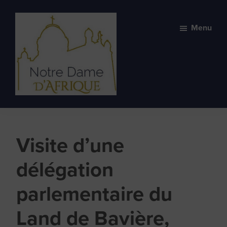
Skip
Skip
to
to
Menu
primary
main
navigation
content
Basilique
Basilique
Notre-
spirituelle
Dame
et
d'Afrique
Visite d’une
vivante
délégation
parlementaire du
Land de Bavière,