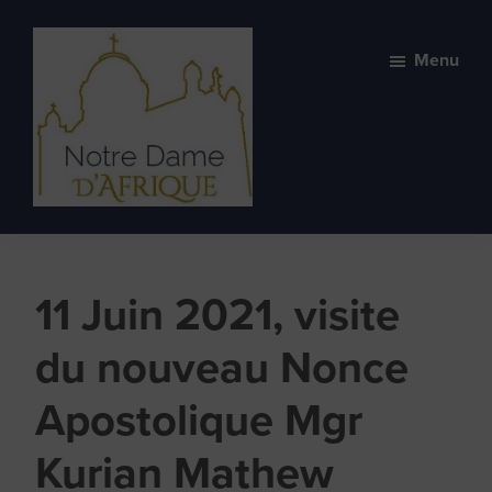
Skip
Skip
to
to
Menu
primary
main
navigation
content
Basilique
Basilique
Notre-
spirituelle
Dame
et
d'Afrique
11 Juin 2021, visite
vivante
du nouveau Nonce
Apostolique Mgr
Kurian Mathew