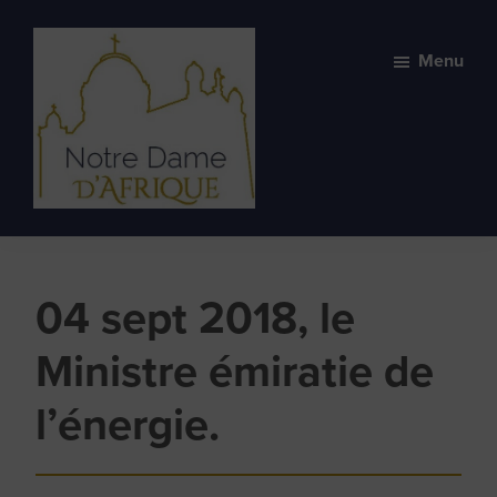
Skip
Skip
to
to
Menu
primary
main
navigation
content
Basilique
Basilique
Notre-
spirituelle
Dame
et
d'Afrique
04 sept 2018, le
vivante
Ministre émiratie de
l’énergie.